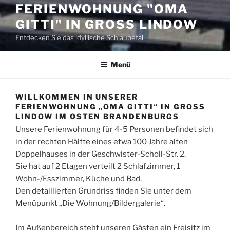
FERIENWOHNUNG "OMA
GITTI" IN GROSS LINDOW
Entdecken Sie das idyllische Schlaubetal
Menü
WILLKOMMEN IN UNSERER
FERIENWOHNUNG „OMA GITTI“ IN GROSS L
INDOW IM OSTEN BRANDENBURGS
Unsere Ferienwohnung für 4-5 Personen befindet sich
in der rechten Hälfte eines etwa 100 Jahre alten
Doppelhauses in der Geschwister-Scholl-Str. 2.
Sie hat auf 2 Etagen verteilt 2 Schlafzimmer, 1
Wohn-/Esszimmer, Küche und Bad.
Den detaillierten Grundriss finden Sie unter dem
Menüpunkt „Die Wohnung/Bildergalerie“.
Im Außenbereich steht unseren Gästen ein Freisitz im